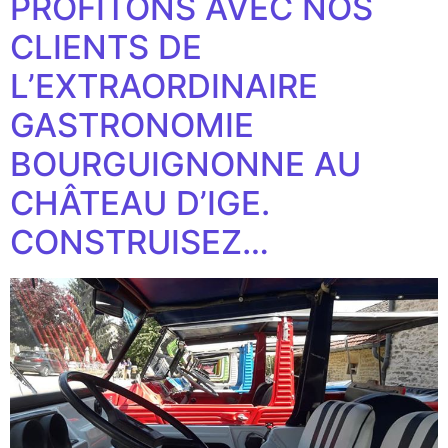
PROFITONS AVEC NOS
CLIENTS DE
L’EXTRAORDINAIRE
GASTRONOMIE
BOURGUIGNONNE AU
CHÂTEAU D’IGE.
CONSTRUISEZ…