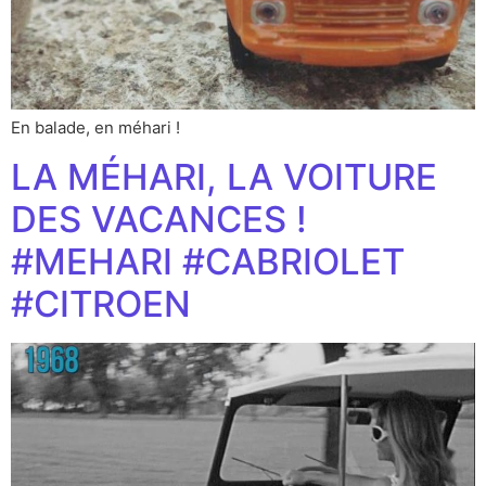
En balade, en méhari !
LA MÉHARI, LA VOITURE
DES VACANCES !
#MEHARI #CABRIOLET
#CITROEN